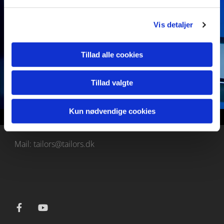
Du kan få det lige som du ønsker. Vi vil gøre os umage
så netop din fest bliver noget særligt.
Vis detaljer
Ring og få en uforpligtende snak.
Tillad alle cookies
"Vi spiller den rigtige sang på det rigtige tidspunkt"
Tillad valgte
Kun nødvendige cookies
Mail: tailors@tailors.dk