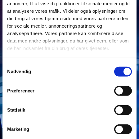
Kenneth og Lars – klar til at levere en uforglemmelig
annoncer, til at vise dig funktioner til sociale medier og til
oplevelse!
at analysere vores trafik. Vi deler også oplysninger om
din brug af vores hjemmeside med vores partnere inden
Vi sikre at der er musik hele aftenen fra start til slut.
for sociale medier, annonceringspartnere og
analysepartnere. Vores partnere kan kombinere disse
Professionel og personlig optræden
data med andre oplysninger, du har givet dem, eller som
Musik fra 70'erne:
Grease,
John Paul Young, Elvis
de har indsamlet fra din brug af deres tjenester.
Presley, Slade, The Crystals, Eric Clapton, Dolly Parton,
CCR.
Samtykkevalg
Nødvendig
Klassiske danske 80’er- og 90’er-hits:
John
Mogensen, Bamse, PS12, Gasolin, Kim Larsen, Gnags,
TV2, Thomas Helmig, Dodo, Rocazino, Danser med
Præferencer
Drenge, Ray-Dee-Ohh, Malurt, Brixx og mange glade
"syng med" sange.
Statistik
Nutidens nyeste hits:
Mumle, Rasmus Seebach, Andreas Odbjerg, Volbeat og
Marketing
mange flere.