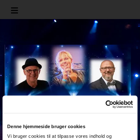
Tailors – Musik skræddersyet til din fest!
Denne hjemmeside bruger cookies
Skal din fest være fyldt med musik, der rammer både
hjertet og dansegulvet? Så er Tailors – med Tania,
Vi bruger cookies til at tilpasse vores indhold og